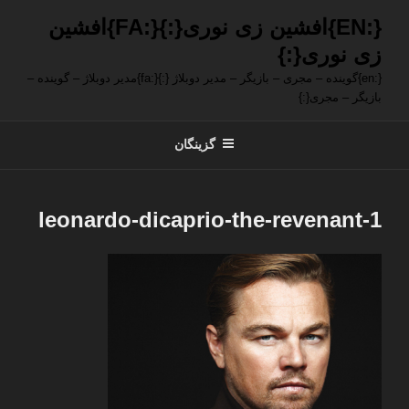
فتن
{:EN}افشین زی نوری{:}{:FA}افشین
ه
زی نوری{:}
حتوا
{:en}گوینده – مجری – بازیگر – مدیر دوبلاژ {:}{:fa}مدیر دوبلاژ – گوینده –
بازیگر – مجری{:}
گزینگان
leonardo-dicaprio-the-revenant-1