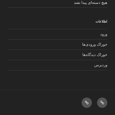
هیچ دسته‌ای پیدا نشد
اطلاعات
ورود
خوراک ورودی‌ها
خوراک دیدگاه‌ها
وردپرس
{:en}About{:}
صفحه
{:fa}
اصلی
درباره