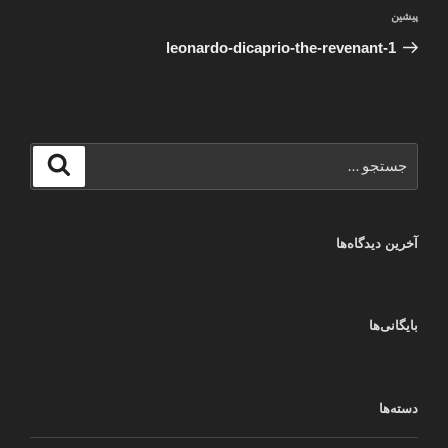
راهبری
نوشته
پیشین
نوشته
قبلی
leonardo-dicaprio-the-revenant-1
جستجو
جستجو
برای
آخرین دیدگاه‌ها
بایگانی‌ها
دسته‌ها