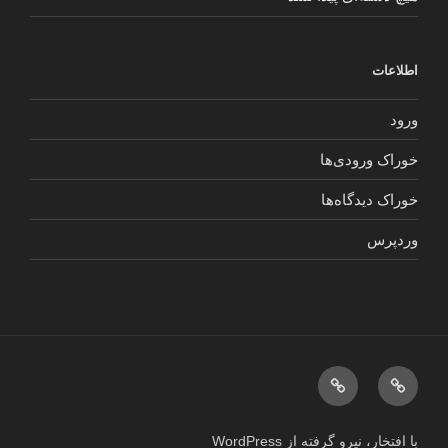
اطلاعات
ورود
خوراک ورودی‌ها
خوراک دیدگاه‌ها
وردپرس
{:en}About{:}
صفحه
{:fa}
اصلی
درباره
با افتخار، نیرو گرفته از WordPress