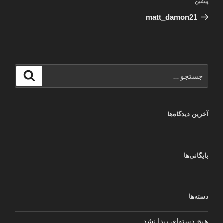
نوشته
پیشین
نوشته
قبلی
matt_damon21
جستجو
جستجو
برای
آخرین دیدگاه‌ها
بایگانی‌ها
دسته‌ها
هیچ دسته‌ای پیدا نشد