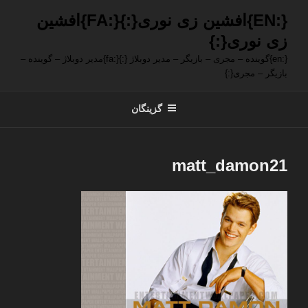
فتن
{:EN}افشین زی نوری{:}{:FA}افشین
ه
زی نوری{:}
حتوا
{:en}گوینده – مجری – بازیگر – مدیر دوبلاژ {:}{:fa}مدیر دوبلاژ – گوینده –
بازیگر – مجری{:}
گزینگان
matt_damon21