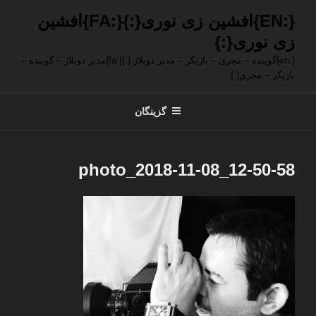
فتن
{:EN}افشین زی نوری{:}{:FA}افشین
ه
زی نوری{:}
حتوا
{:en}گوینده – مجری – بازیگر – مدیر دوبلاژ {:}{:fa}مدیر دوبلاژ – گوینده –
بازیگر – مجری{:}
گزینگان
photo_2018-11-08_12-50-58