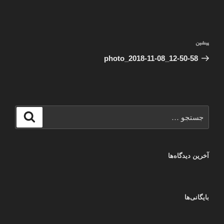
راهبری
نوشته
پیشین
نوشته
قبلی
photo_2018-11-08_12-50-58
جستجو
جستجو
برای
آخرین دیدگاه‌ها
بایگانی‌ها